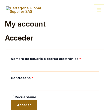
Ir
Obligatorio
Obligatorio
Main
al
Menu
contenido
My account
Acceder
Nombre de usuario o correo electrónico
*
Contraseña
*
Recuérdame
Acceder